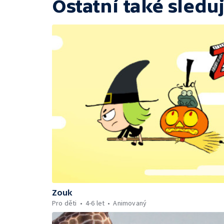
Ostatní také sleduj
Zouk
Pro děti
4-6 let
Animovaný