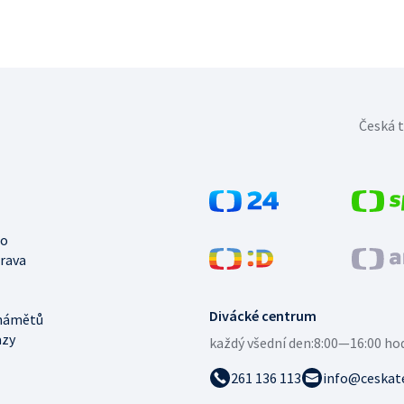
Česká t
no
trava
Divácké centrum
námětů
azy
každý všední den:
8:00—16:00 ho
261 136 113
info@ceskate