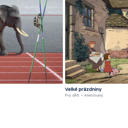
Velké prázdniny
Pro děti
Animovaný