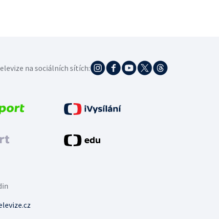
elevize na sociálních sítích:
din
levize.cz