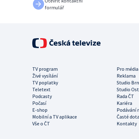
Otevřít kontaktní
formulář
TV program
Pro média
Živé vysílání
Reklama
TV poplatky
Studio Br
Teletext
Studio Os
Podcasty
Rada ČT
Počasí
Kariéra
E-shop
Podávání 
Mobilní a TV aplikace
Časté dot
Vše o ČT
Kontakty