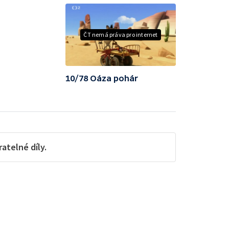
ČT nemá práva pro internet
10/78 Oáza pohár
telné díly.