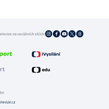
elevize na sociálních sítích:
din
levize.cz