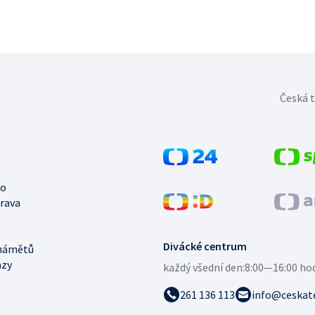
Česká t
no
trava
Divácké centrum
námětů
azy
každý všední den:
8:00—16:00 ho
261 136 113
info@ceskate