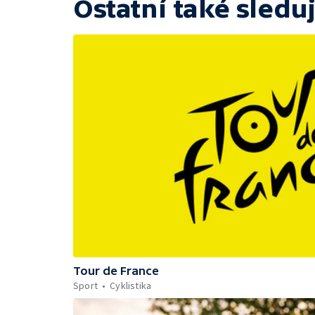
Ostatní také sleduj
Tour de France
Sport
Cyklistika