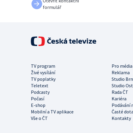
Otevřít kontaktní
formulář
TV program
Pro média
Živé vysílání
Reklama
TV poplatky
Studio Br
Teletext
Studio Os
Podcasty
Rada ČT
Počasí
Kariéra
E-shop
Podávání 
Mobilní a TV aplikace
Časté dot
Vše o ČT
Kontakty