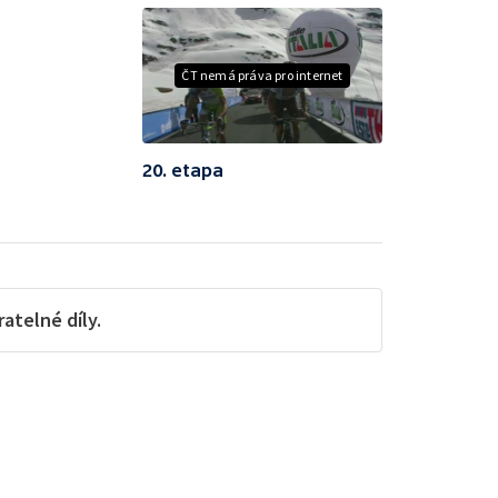
ČT nemá práva pro internet
20. etapa
telné díly.