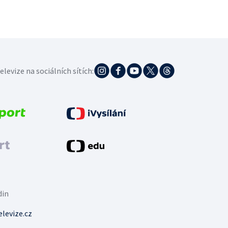
elevize na sociálních sítích:
din
levize.cz