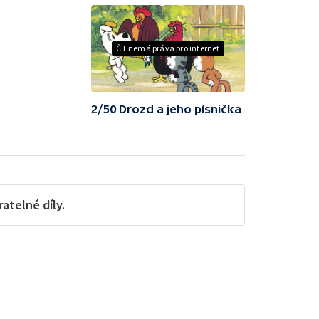
ČT nemá práva pro internet
2/50 Drozd a jeho písnička
telné díly.