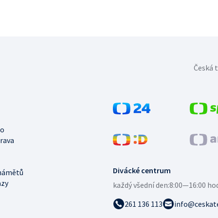
Česká t
no
trava
Divácké centrum
námětů
azy
každý všední den:
8:00—16:00 ho
261 136 113
info@ceskate