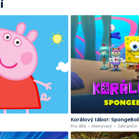
í
Korálový tábor: SpongeBob
Pro děti
Animovaný
Zahraniční