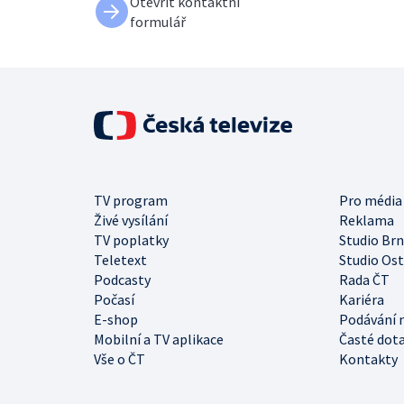
Otevřít kontaktní
formulář
TV program
Pro média
Živé vysílání
Reklama
TV poplatky
Studio Br
Teletext
Studio Os
Podcasty
Rada ČT
Počasí
Kariéra
E-shop
Podávání 
Mobilní a TV aplikace
Časté dot
Vše o ČT
Kontakty