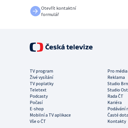
Otevřít kontaktní
formulář
TV program
Pro média
Živé vysílání
Reklama
TV poplatky
Studio Br
Teletext
Studio Os
Podcasty
Rada ČT
Počasí
Kariéra
E-shop
Podávání 
Mobilní a TV aplikace
Časté dot
Vše o ČT
Kontakty