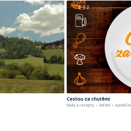
Cestou za chutěmi
Rady a recepty
Vaření
Společn