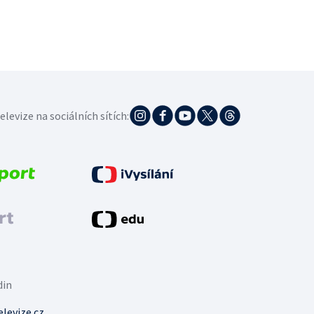
elevize na sociálních sítích:
din
levize.cz