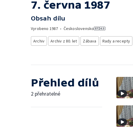
7. června 1987
Obsah dílu
Vyrobeno
1987
•
Československo
Archiv
Archiv z 80. let
Zábava
Rady a recepty
Přehled dílů
2 přehratelné