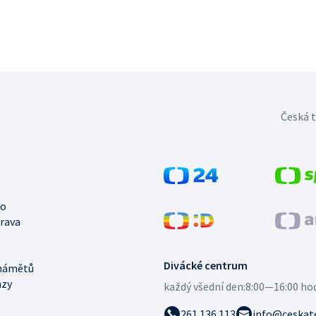
Česká t
no
trava
Divácké centrum
námětů
azy
každý všední den:
8:00—16:00 ho
261 136 113
info@ceskate