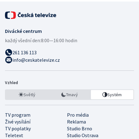
Divácké centrum
každý všední den:
8:00—16:00 hodin
261 136 113
info@ceskatelevize.cz
Vzhled
Světlý
Tmavý
Systém
TV program
Pro média
Živé vysílání
Reklama
TV poplatky
Studio Brno
Teletext
Studio Ostrava