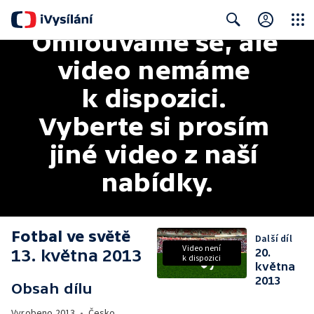
Omlouváme se, ale 
Close
Search
video nemáme 
k dispozici. 
Vyberte si prosím 
jiné video z naší 
nabídky.
Fotbal ve světě
Další díl
Video není
13. května 2013
20.
k dispozici
května
2013
Obsah dílu
Vyrobeno
2013
•
Česko