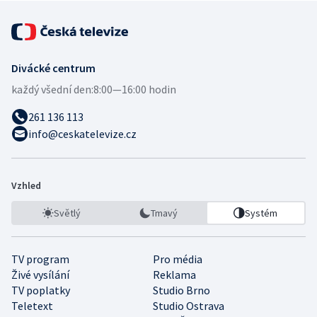
Divácké centrum
každý všední den:
8:00—16:00 hodin
261 136 113
info@ceskatelevize.cz
Vzhled
Světlý
Tmavý
Systém
TV program
Pro média
Živé vysílání
Reklama
TV poplatky
Studio Brno
Teletext
Studio Ostrava