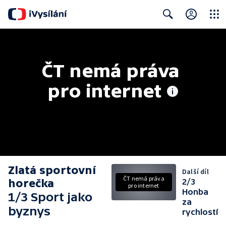
Close
Search
ČT nemá práva 
pro internet
Zlatá sportovní
Další díl
ČT nemá práva
horečka
2/3
pro internet
Honba
1/3 Sport jako
za
byznys
rychlostí