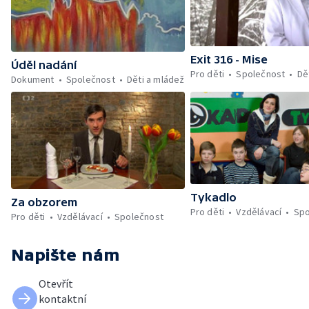
Exit 316 - Mise
Úděl nadání
Pro děti
Společnost
Dě
Dokument
Společnost
Děti a mládež
Tykadlo
Za obzorem
Pro děti
Vzdělávací
Spo
Pro děti
Vzdělávací
Společnost
Napište nám
Otevřít
kontaktní