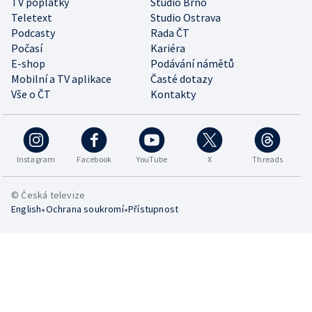
TV poplatky
Studio Brno
Teletext
Studio Ostrava
Podcasty
Rada ČT
Počasí
Kariéra
E-shop
Podávání námětů
Mobilní a TV aplikace
Časté dotazy
Vše o ČT
Kontakty
Instagram
Facebook
YouTube
X
Threads
© Česká televize
•
•
English
Ochrana soukromí
Přístupnost