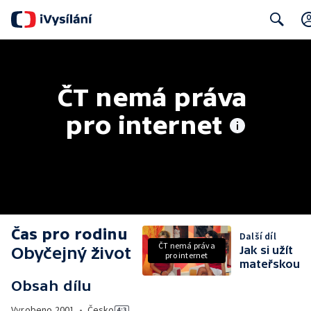
Search
ČT nemá práva 
pro internet
Čas pro rodinu
Další díl
ČT nemá práva
Obyčejný život
Jak si užít
pro internet
mateřskou
Obsah dílu
Vyrobeno
2001
•
Česko