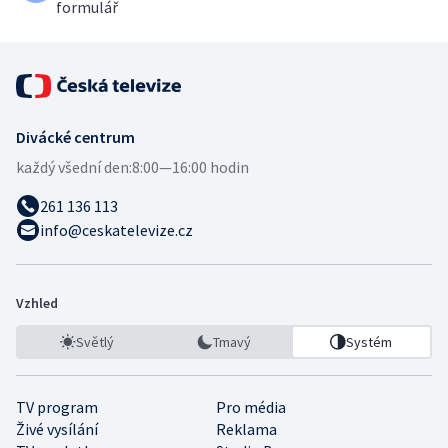
formulář
Divácké centrum
každý všední den:
8:00—16:00 hodin
261 136 113
info@ceskatelevize.cz
Vzhled
Světlý
Tmavý
Systém
TV program
Pro média
Živé vysílání
Reklama