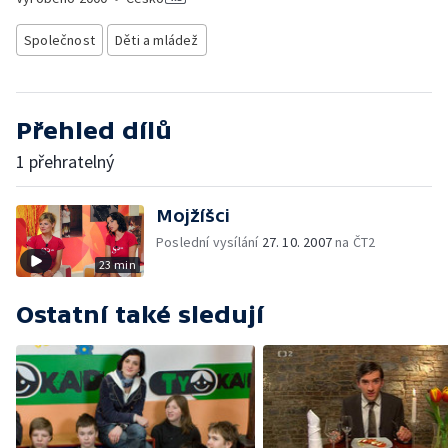
Společnost
Děti a mládež
Přehled dílů
1 přehratelný
Mojžíšci
Poslední vysílání
27. 10. 2007
na ČT2
23 min
Ostatní také sledují