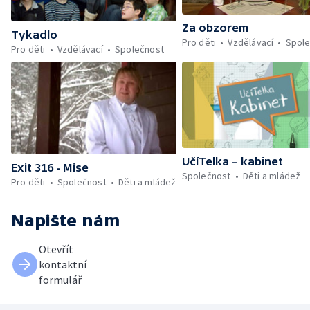
Za obzorem
Tykadlo
Pro děti
Vzdělávací
Spol
Pro děti
Vzdělávací
Společnost
UčíTelka – kabinet
Exit 316 - Mise
Společnost
Děti a mládež
Pro děti
Společnost
Děti a mládež
Napište nám
Otevřít
kontaktní
formulář