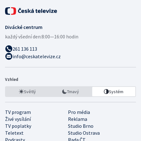
Divácké centrum
každý všední den:
8:00—16:00 hodin
261 136 113
info@ceskatelevize.cz
Vzhled
Světlý
Tmavý
Systém
TV program
Pro média
Živé vysílání
Reklama
TV poplatky
Studio Brno
Teletext
Studio Ostrava
Podcasty
Rada ČT