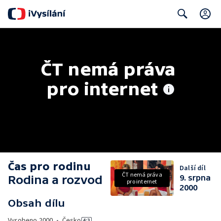
C
Search
ČT nemá práva 
pro internet
Čas pro rodinu
Další díl
ČT nemá práva
Rodina a rozvod
9. srpna
pro internet
2000
Obsah dílu
Vyrobeno
2000
•
Česko