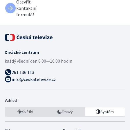
Otevřít
kontaktní
formulář
Divácké centrum
každý všední den:
8:00—16:00 hodin
261 136 113
info@ceskatelevize.cz
Vzhled
Světlý
Tmavý
Systém