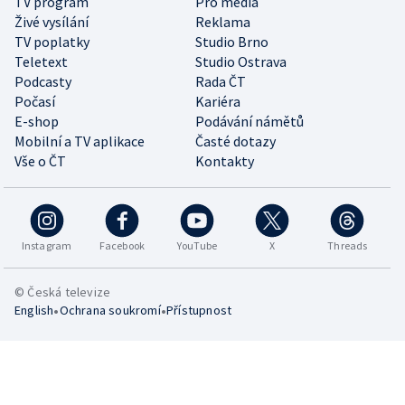
TV program
Pro média
Živé vysílání
Reklama
TV poplatky
Studio Brno
Teletext
Studio Ostrava
Podcasty
Rada ČT
Počasí
Kariéra
E-shop
Podávání námětů
Mobilní a TV aplikace
Časté dotazy
Vše o ČT
Kontakty
Instagram
Facebook
YouTube
X
Threads
© Česká televize
•
•
English
Ochrana soukromí
Přístupnost