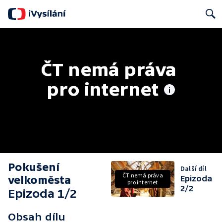
Search
ČT nemá práva 
pro internet
Pokušení
Další díl
ČT nemá práva
velkoměsta
Epizoda
pro internet
2/2
Epizoda 1/2
Obsah dílu