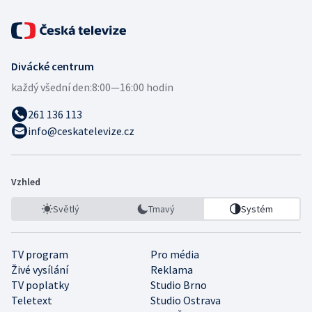
Divácké centrum
každý všední den:
8:00—16:00 hodin
261 136 113
info@ceskatelevize.cz
Vzhled
Světlý
Tmavý
Systém
TV program
Pro média
Živé vysílání
Reklama
TV poplatky
Studio Brno
Teletext
Studio Ostrava