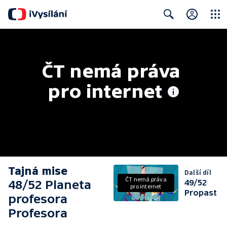
Close
Search
ČT nemá práva 
pro internet
Tajná mise
Další díl
ČT nemá práva
48/52 Planeta
49/52
pro internet
Propast
profesora
Profesora