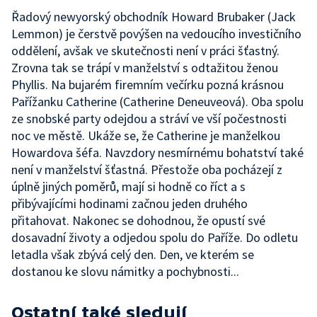
Řadový newyorský obchodník Howard Brubaker (Jack
Lemmon) je čerstvě povýšen na vedoucího investičního
oddělení, avšak ve skutečnosti není v práci šťastný.
Zrovna tak se trápí v manželství s odtažitou ženou
Phyllis. Na bujarém firemním večírku pozná krásnou
Pařížanku Catherine (Catherine Deneuveová). Oba spolu
ze snobské party odejdou a stráví ve vší počestnosti
noc ve městě. Ukáže se, že Catherine je manželkou
Howardova šéfa. Navzdory nesmírnému bohatství také
není v manželství šťastná. Přestože oba pocházejí z
úplně jiných poměrů, mají si hodně co říct a s
přibývajícími hodinami začnou jeden druhého
přitahovat. Nakonec se dohodnou, že opustí své
dosavadní životy a odjedou spolu do Paříže. Do odletu
letadla však zbývá celý den. Den, ve kterém se
dostanou ke slovu námitky a pochybnosti...
Ostatní také sledují