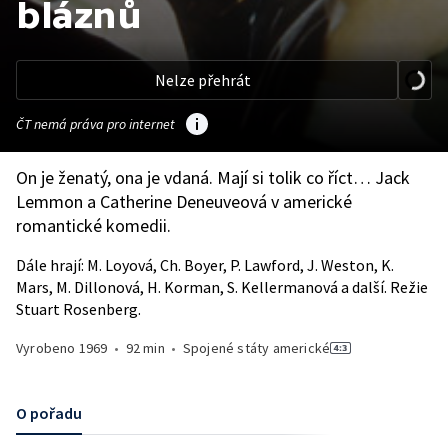
bláznů
Nelze přehrát
ČT nemá práva pro internet
On je ženatý, ona je vdaná. Mají si tolik co říct… Jack
Lemmon a Catherine Deneuveová v americké
romantické komedii.
Dále hrají: M. Loyová, Ch. Boyer, P. Lawford, J. Weston, K.
Mars, M. Dillonová, H. Korman, S. Kellermanová a další. Režie
Stuart Rosenberg.
Vyrobeno
1969
•
92 min
•
Spojené státy americké
O pořadu