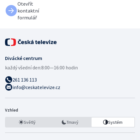
Otevřít
kontaktní
formulář
Divácké centrum
každý všední den:
8:00—16:00 hodin
261 136 113
info@ceskatelevize.cz
Vzhled
Světlý
Tmavý
Systém