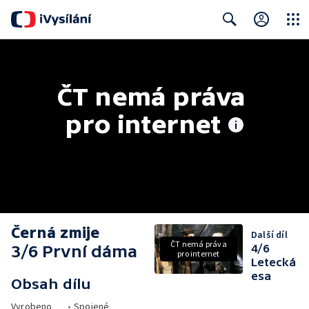
Close
Search
ČT nemá práva 
pro internet
Černá zmije
Další díl
ČT nemá práva
3/6 První dáma
4/6
pro internet
Letecká
esa
Obsah dílu
Vyrobeno
•
Spojené