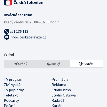
Divácké centrum
každý všední den:
8:00—16:00 hodin
261 136 113
info@ceskatelevize.cz
Vzhled
Světlý
Tmavý
Systém
TV program
Pro média
Živé vysílání
Reklama
TV poplatky
Studio Brno
Teletext
Studio Ostrava
Podcasty
Rada ČT
Počasí
Kariéra