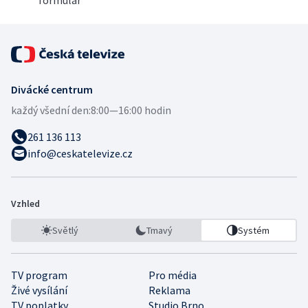
Divácké centrum
každý všední den:
8:00—16:00 hodin
261 136 113
info@ceskatelevize.cz
Vzhled
Světlý
Tmavý
Systém
TV program
Pro média
Živé vysílání
Reklama
TV poplatky
Studio Brno