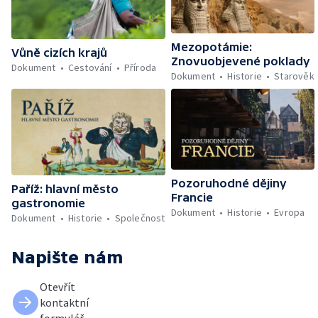
Mezopotámie:
Vůně cizích krajů
Znovuobjevené poklady
Dokument
Cestování
Příroda
Dokument
Historie
Starověk
Pozoruhodné dějiny
Paříž: hlavní město
Francie
gastronomie
Dokument
Historie
Evropa
Dokument
Historie
Společnost
Napište nám
Otevřít
kontaktní
formulář