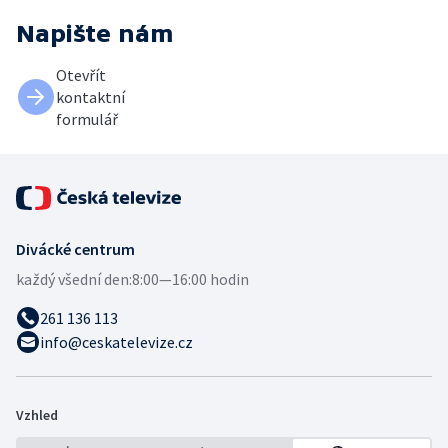
Napište nám
Otevřít
kontaktní
formulář
Divácké centrum
každý všední den:
8:00—16:00 hodin
261 136 113
info@ceskatelevize.cz
Vzhled