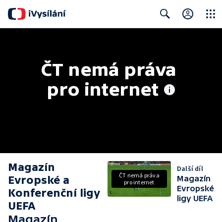
Close
Search
ČT nemá práva 
pro internet
Magazín
Další díl
ČT nemá práva
Evropské a
Magazín
pro internet
Evropské
Konferenční ligy
ligy UEFA
UEFA
Magazín