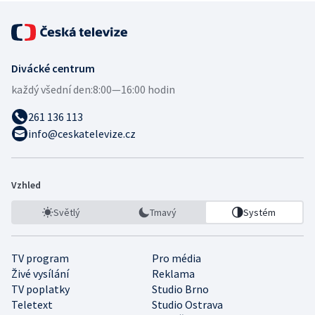
Divácké centrum
každý všední den:
8:00—16:00 hodin
261 136 113
info@ceskatelevize.cz
Vzhled
Světlý
Tmavý
Systém
TV program
Pro média
Živé vysílání
Reklama
TV poplatky
Studio Brno
Teletext
Studio Ostrava