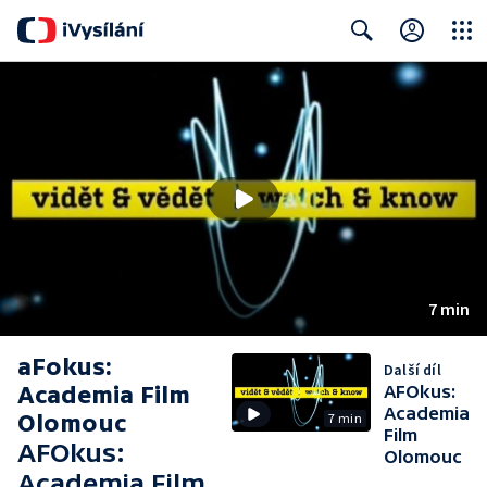
Close
Search
7 min
aFokus:
Další díl
Academia Film
AFOkus:
Academia
Olomouc
7 min
Film
AFOkus:
Olomouc
Academia Film