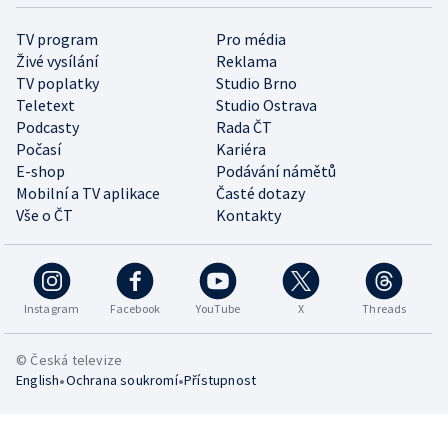
TV program
Pro média
Živé vysílání
Reklama
TV poplatky
Studio Brno
Teletext
Studio Ostrava
Podcasty
Rada ČT
Počasí
Kariéra
E-shop
Podávání námětů
Mobilní a TV aplikace
Časté dotazy
Vše o ČT
Kontakty
Instagram
Facebook
YouTube
X
Threads
© Česká televize
•
•
English
Ochrana soukromí
Přístupnost