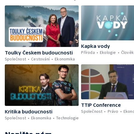
Kapka vody
Příroda
Ekologie
Člověk
Toulky Českem budoucnosti
Společnost
Cestování
Ekonomika
TTIP Conference
Společnost
Právo
Ekon
Kritika budoucnosti
Společnost
Ekonomika
Technologie