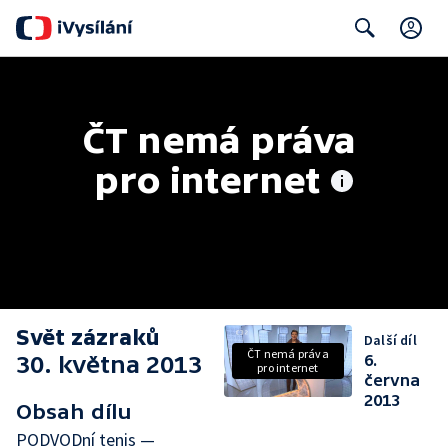
C
Search
ČT nemá práva 
pro internet
Svět zázraků
Další díl
ČT nemá práva
30. května 2013
6.
pro internet
června
2013
Obsah dílu
PODVODní tenis —