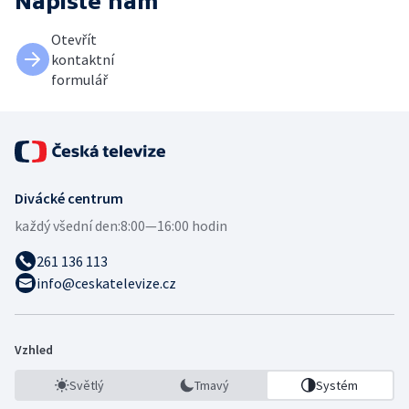
Napište nám
Otevřít
kontaktní
formulář
Divácké centrum
každý všední den:
8:00—16:00 hodin
261 136 113
info@ceskatelevize.cz
Vzhled
Světlý
Tmavý
Systém