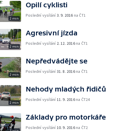
Opilí cyklisti
Poslední vysílání
3. 9. 2016
na ČT1
2 min
Agresivní jízda
Poslední vysílání
2. 12. 2016
na ČT1
2 min
Nepředvádějte se
Poslední vysílání
31. 8. 2016
na ČT1
2 min
Nehody mladých řidičů
Poslední vysílání
11. 9. 2016
na ČT24
2 min
Základy pro motorkáře
Poslední vysílání
10. 9. 2016
na ČT2
2 min