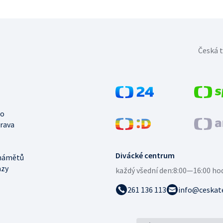
Česká t
no
trava
Divácké centrum
námětů
azy
každý všední den:
8:00—16:00 ho
261 136 113
info@ceskate