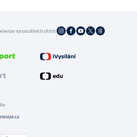
elevize na sociálních sítích:
din
levize.cz