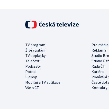
TV program
Pro média
Živé vysílání
Reklama
TV poplatky
Studio Br
Teletext
Studio Os
Podcasty
Rada ČT
Počasí
Kariéra
E-shop
Podávání 
Mobilní a TV aplikace
Časté dot
Vše o ČT
Kontakty