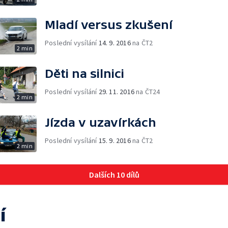
Mladí versus zkušení
Poslední vysílání
14. 9. 2016
na ČT2
2 min
Děti na silnici
Poslední vysílání
29. 11. 2016
na ČT24
2 min
Jízda v uzavírkách
Poslední vysílání
15. 9. 2016
na ČT2
2 min
Dalších 10 dílů
í