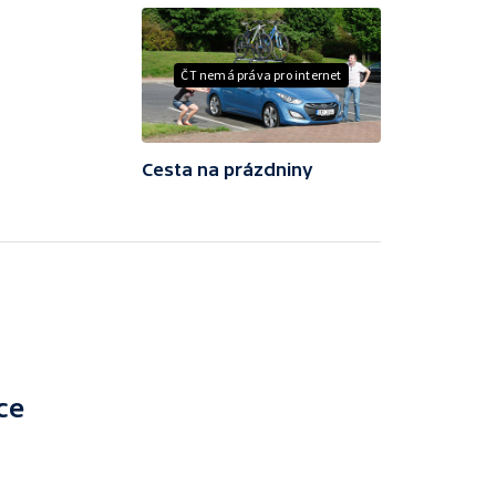
ČT nemá práva pro internet
Cesta na prázdniny
ce