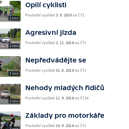
Opilí cyklisti
Poslední vysílání
3. 9. 2016
na ČT1
2 min
Agresivní jízda
Poslední vysílání
2. 12. 2016
na ČT1
2 min
Nepředvádějte se
Poslední vysílání
31. 8. 2016
na ČT1
2 min
Nehody mladých řidičů
Poslední vysílání
11. 9. 2016
na ČT24
2 min
Základy pro motorkáře
Poslední vysílání
10. 9. 2016
na ČT2
2 min