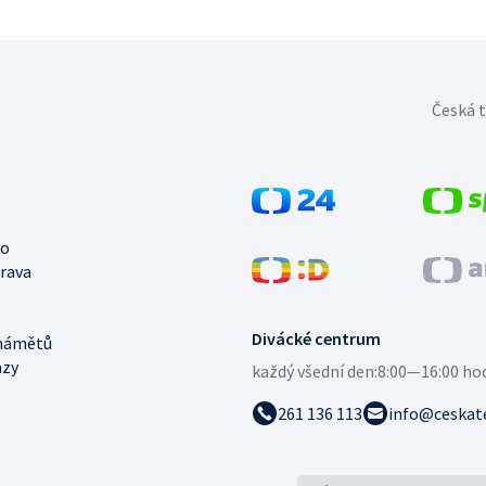
Česká t
no
trava
Divácké centrum
námětů
azy
každý všední den:
8:00—16:00 ho
261 136 113
info@ceskate