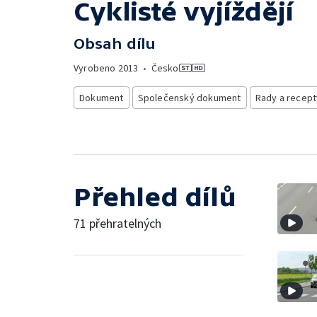
Cyklisté vyjíždějí
Obsah dílu
Vyrobeno
2013
•
Česko
Dokument
Společenský dokument
Rady a recept
Přehled dílů
71 přehratelných