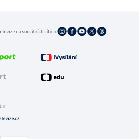
elevize na sociálních sítích:
din
levize.cz