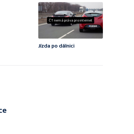
ČT nemá práva pro internet
Jízda po dálnici
ce