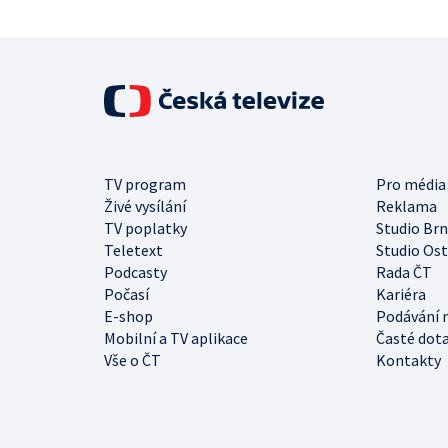
TV program
Pro média
Živé vysílání
Reklama
TV poplatky
Studio Br
Teletext
Studio Os
Podcasty
Rada ČT
Počasí
Kariéra
E-shop
Podávání 
Mobilní a TV aplikace
Časté dot
Vše o ČT
Kontakty