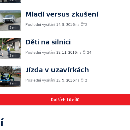
Mladí versus zkušení
Poslední vysílání
14. 9. 2016
na ČT2
2 min
Děti na silnici
Poslední vysílání
29. 11. 2016
na ČT24
2 min
Jízda v uzavírkách
Poslední vysílání
15. 9. 2016
na ČT2
2 min
Dalších 10 dílů
í