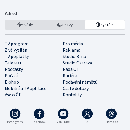
Vzhled
Světlý
Tmavý
Systém
TV program
Pro média
Živé vysílání
Reklama
TV poplatky
Studio Brno
Teletext
Studio Ostrava
Podcasty
Rada ČT
Počasí
Kariéra
E-shop
Podávání námětů
Mobilní a TV aplikace
Časté dotazy
Vše o ČT
Kontakty
Instagram
Facebook
YouTube
X
Threads