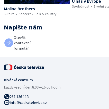
U nás v Evropě
Společnost
Životní sty
Malina Brothers
Kultura
Koncert
Folk & country
Napište nám
Otevřít
kontaktní
formulář
Divácké centrum
každý všední den:
8:00—16:00 hodin
261 136 113
info@ceskatelevize.cz