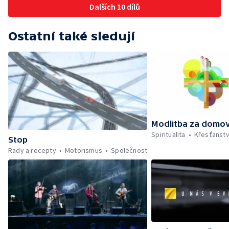
Dalších 10 dílů
Ostatní také sledují
Modlitba za domo
Spiritualita
Křesťanstv
Stop
Rady a recepty
Motorismus
Společnost