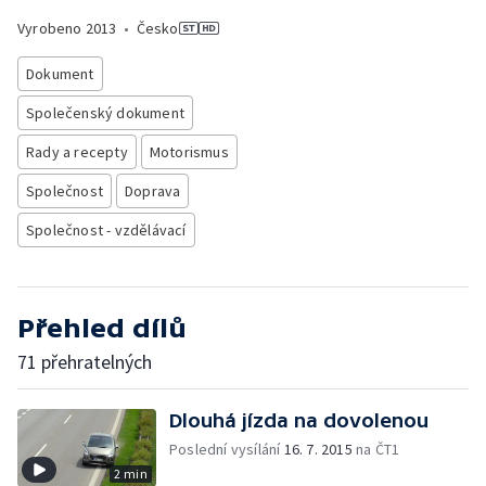
Vyrobeno
2013
•
Česko
Dokument
Společenský dokument
Rady a recepty
Motorismus
Společnost
Doprava
Společnost - vzdělávací
Přehled dílů
71 přehratelných
Dlouhá jízda na dovolenou
Poslední vysílání
16. 7. 2015
na ČT1
2 min