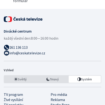
formulář
Divácké centrum
každý všední den:
8:00—16:00 hodin
261 136 113
info@ceskatelevize.cz
Vzhled
Světlý
Tmavý
Systém
TV program
Pro média
Živé vysílání
Reklama
TV poplatky
Studio Brno