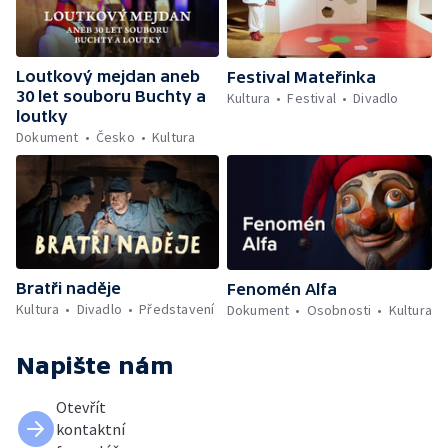
Loutkový mejdan aneb
Festival Mateřinka
30 let souboru Buchty a
Kultura
Festival
Divadlo
loutky
Dokument
Česko
Kultura
Bratři naděje
Fenomén Alfa
Kultura
Divadlo
Představení
Dokument
Osobnosti
Kultura
Napište nám
Otevřít
kontaktní