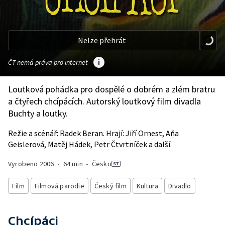
Nelze přehrát
ČT nemá práva pro internet
Loutková pohádka pro dospělé o dobrém a zlém bratru
a čtyřech chcípácích. Autorský loutkový film divadla
Buchty a loutky.
Režie a scénář: Radek Beran. Hrají: Jiří Ornest, Aňa
Geislerová, Matěj Hádek, Petr Čtvrtníček a další.
Vyrobeno
2006
•
64 min
•
Česko
Film
Filmová parodie
Český film
Kultura
Divadlo
Chcípáci