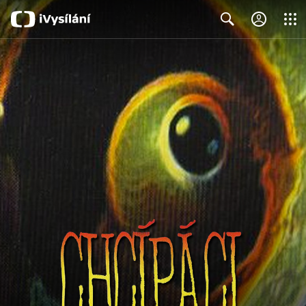
Close
Search