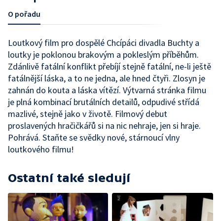
O pořadu
Loutkový film pro dospělé Chcípáci divadla Buchty a
loutky je poklonou brakovým a pokleslým příběhům.
Zdánlivě fatální konflikt přebíjí stejně fatální, ne-li ještě
fatálnější láska, a to ne jedna, ale hned čtyři. Zlosyn je
zahnán do kouta a láska vítězí. Výtvarná stránka filmu
je plná kombinací brutálních detailů, odpudivé střídá
mazlivé, stejně jako v životě. Filmový debut
proslavených hračičkářů si na nic nehraje, jen si hraje.
Pohrává. Staňte se svědky nové, stárnoucí vlny
loutkového filmu!
Ostatní také sledují