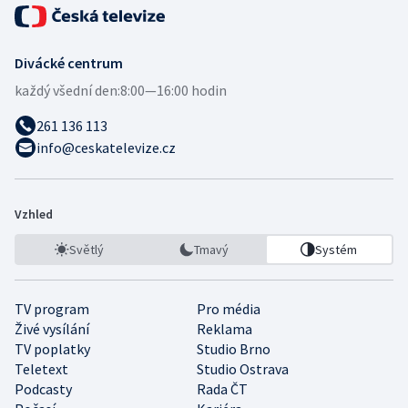
Divácké centrum
každý všední den:
8:00—16:00 hodin
261 136 113
info@ceskatelevize.cz
Vzhled
Světlý
Tmavý
Systém
TV program
Pro média
Živé vysílání
Reklama
TV poplatky
Studio Brno
Teletext
Studio Ostrava
Podcasty
Rada ČT