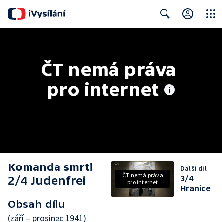
Close
Search
ČT nemá práva 
pro internet
Komanda smrti
Další díl
ČT nemá práva
2/4 Judenfrei
3/4
pro internet
Hranice
Obsah dílu
(září – prosinec 1941)