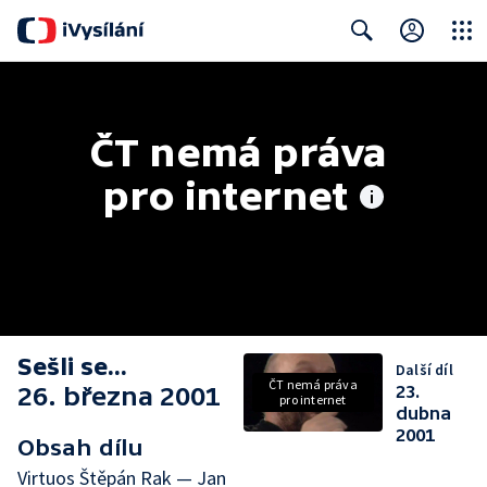
Close
Search
ČT nemá práva 
pro internet
Sešli se...
Další díl
ČT nemá práva
26. března 2001
23.
pro internet
dubna
2001
Obsah dílu
Virtuos Štěpán Rak — Jan