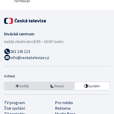
formulář
Divácké centrum
každý všední den:
8:00—16:00 hodin
261 136 113
info@ceskatelevize.cz
Vzhled
Světlý
Tmavý
Systém
TV program
Pro média
Živé vysílání
Reklama
TV poplatky
Studio Brno