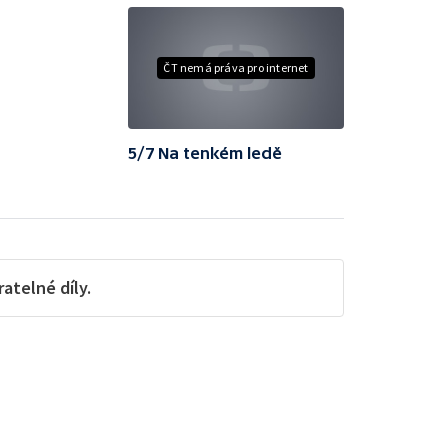
ČT nemá práva pro internet
5/7 Na tenkém ledě
telné díly.