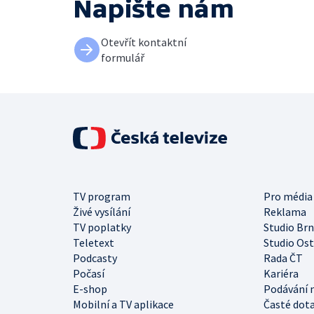
Napište nám
Otevřít kontaktní
formulář
TV program
Pro média
Živé vysílání
Reklama
TV poplatky
Studio Br
Teletext
Studio Os
Podcasty
Rada ČT
Počasí
Kariéra
E-shop
Podávání 
Mobilní a TV aplikace
Časté dot