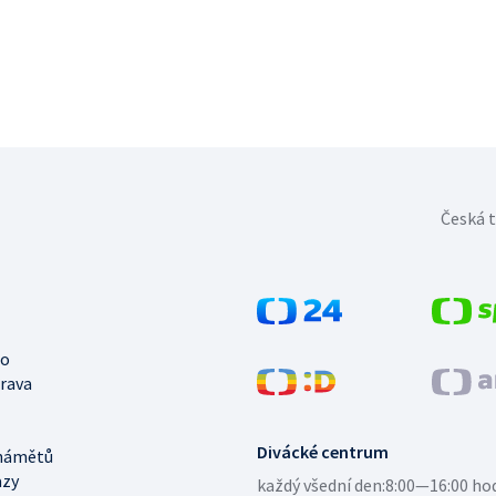
Česká t
no
trava
Divácké centrum
námětů
azy
každý všední den:
8:00—16:00 ho