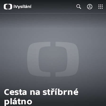
Close
Search
Cesta na stříbrné
plátno