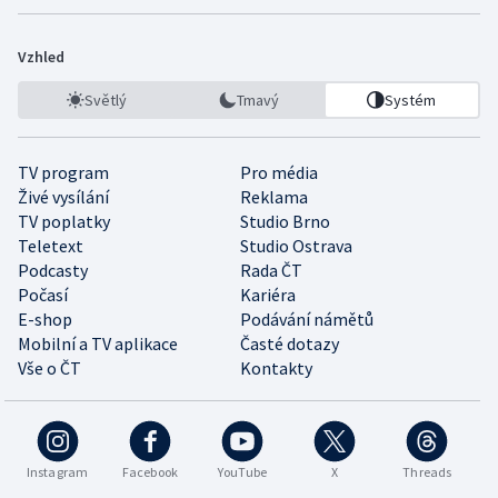
Vzhled
Světlý
Tmavý
Systém
TV program
Pro média
Živé vysílání
Reklama
TV poplatky
Studio Brno
Teletext
Studio Ostrava
Podcasty
Rada ČT
Počasí
Kariéra
E-shop
Podávání námětů
Mobilní a TV aplikace
Časté dotazy
Vše o ČT
Kontakty
Instagram
Facebook
YouTube
X
Threads