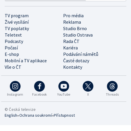
TV program
Pro média
Živé vysílání
Reklama
TV poplatky
Studio Brno
Teletext
Studio Ostrava
Podcasty
Rada ČT
Počasí
Kariéra
E-shop
Podávání námětů
Mobilní a TV aplikace
Časté dotazy
Vše o ČT
Kontakty
Instagram
Facebook
YouTube
X
Threads
© Česká televize
•
•
English
Ochrana soukromí
Přístupnost