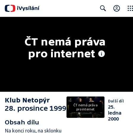
Clos
Search
ČT nemá práva 
pro internet
Klub Netopýr
Další díl
ČT nemá práva
28. prosince 1999
25.
pro internet
ledna
2000
Obsah dílu
Na konci roku, na sklonku