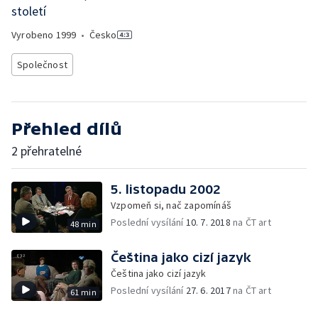
století
Vyrobeno
1999
•
Česko
Společnost
Přehled dílů
2 přehratelné
5. listopadu 2002
Vzpomeň si, nač zapomínáš
Poslední vysílání
10. 7. 2018
na ČT art
48 min
Čeština jako cizí jazyk
Čeština jako cizí jazyk
Poslední vysílání
27. 6. 2017
na ČT art
61 min