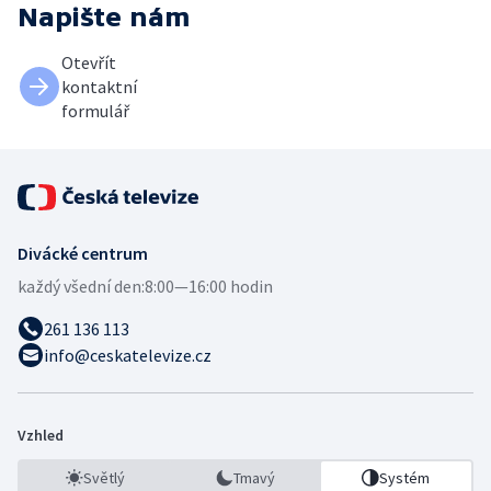
Napište nám
Otevřít
kontaktní
formulář
Divácké centrum
každý všední den:
8:00—16:00 hodin
261 136 113
info@ceskatelevize.cz
Vzhled
Světlý
Tmavý
Systém