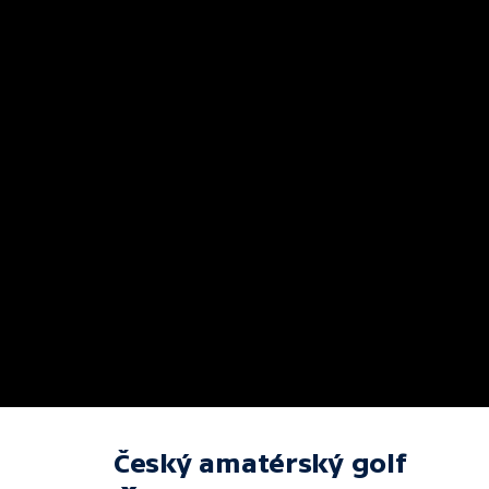
Český amatérský golf