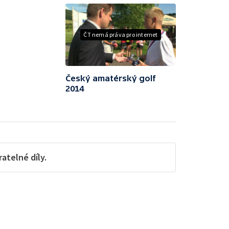
ČT nemá práva pro internet
Český amatérský golf
2014
telné díly.