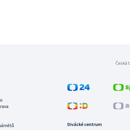
Česká t
no
trava
Divácké centrum
námětů