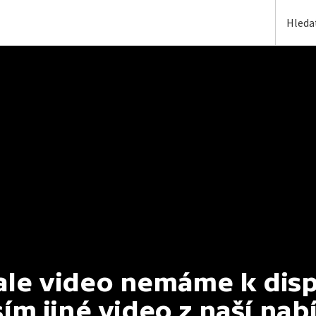
e video nemáme k dispoz
ím jiné video z naší nab