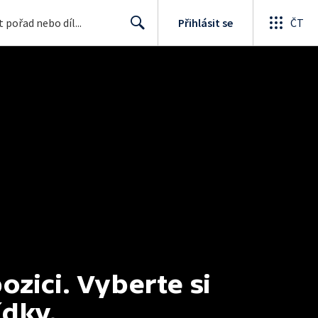
Přihlásit se
ČT
Search
ici. Vyberte si 
ídky.