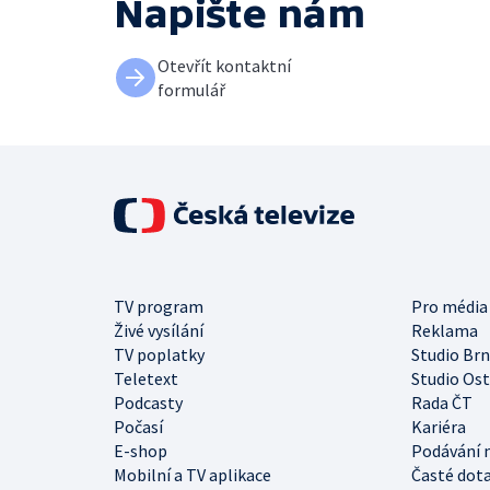
Napište nám
Otevřít kontaktní
formulář
TV program
Pro média
Živé vysílání
Reklama
TV poplatky
Studio Br
Teletext
Studio Os
Podcasty
Rada ČT
Počasí
Kariéra
E-shop
Podávání 
Mobilní a TV aplikace
Časté dot