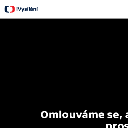
Omlouváme se, al
pros