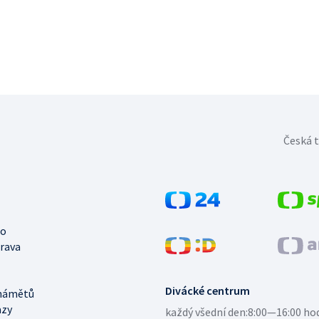
Česká t
no
trava
Divácké centrum
námětů
azy
každý všední den:
8:00—16:00 ho