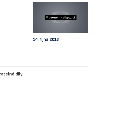
Video není k dispozici
14. října 2013
telné díly.