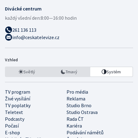
Divácké centrum
každý všední den:
8:00—16:00 hodin
261 136 113
info@ceskatelevize.cz
Vzhled
Světlý
Tmavý
Systém
TV program
Pro média
Živé vysílání
Reklama
TV poplatky
Studio Brno
Teletext
Studio Ostrava
Podcasty
Rada ČT
Počasí
Kariéra
E-shop
Podávání námětů