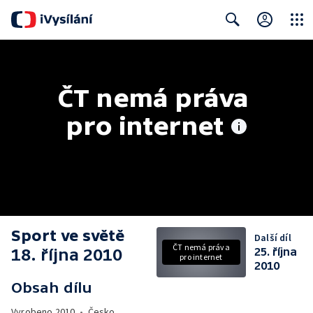
Close
Search
ČT nemá práva 
pro internet
Sport ve světě
Další díl
ČT nemá práva
18. října 2010
25. října
pro internet
2010
Obsah dílu
Vyrobeno
2010
•
Česko