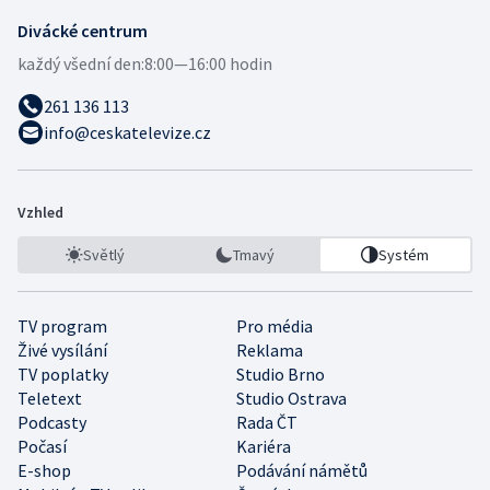
Divácké centrum
každý všední den:
8:00—16:00 hodin
261 136 113
info@ceskatelevize.cz
Vzhled
Světlý
Tmavý
Systém
TV program
Pro média
Živé vysílání
Reklama
TV poplatky
Studio Brno
Teletext
Studio Ostrava
Podcasty
Rada ČT
Počasí
Kariéra
E-shop
Podávání námětů