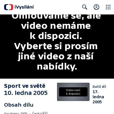
Omlouváme se, ale 
Close
Search
video nemáme 
k dispozici. 
Vyberte si prosím 
jiné video z naší 
nabídky.
Sport ve světě
Další díl
Video není
10. ledna 2005
17.
k dispozici
ledna
2005
Obsah dílu
Vyrobeno
2005
•
Česko