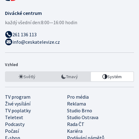
Divácké centrum
každý všední den:
8:00—16:00 hodin
261 136 113
info@ceskatelevize.cz
Vzhled
Světlý
Tmavý
Systém
TV program
Pro média
Živé vysílání
Reklama
TV poplatky
Studio Brno
Teletext
Studio Ostrava
Podcasty
Rada ČT
Počasí
Kariéra
E-shop
Podávání námětů