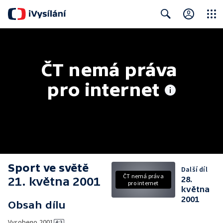
Close
Search
ČT nemá práva 
pro internet
Sport ve světě
Další díl
ČT nemá práva
21. května 2001
28.
pro internet
května
2001
Obsah dílu
Vyrobeno
2001