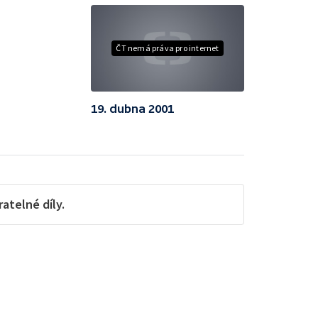
ČT nemá práva pro internet
19. dubna 2001
telné díly.