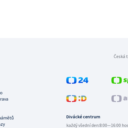
Česká t
no
trava
Divácké centrum
námětů
azy
každý všední den:
8:00—16:00 ho