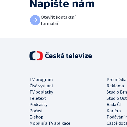
Napište nám
Otevřít kontaktní
formulář
TV program
Pro média
Živé vysílání
Reklama
TV poplatky
Studio Br
Teletext
Studio Os
Podcasty
Rada ČT
Počasí
Kariéra
E-shop
Podávání 
Mobilní a TV aplikace
Časté dot