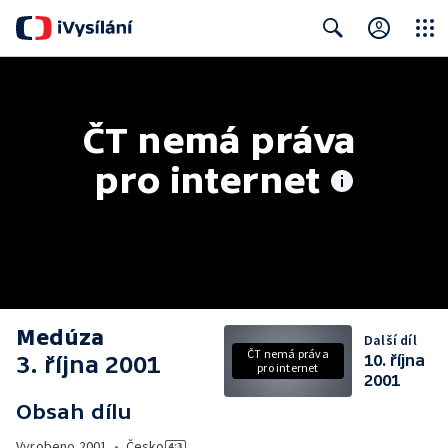
Close
Search
ČT nemá práva 
pro internet
Medúza
Další díl
ČT nemá práva
3. října 2001
10. října
pro internet
2001
Obsah dílu
Vyrobeno
2001
•
Česko