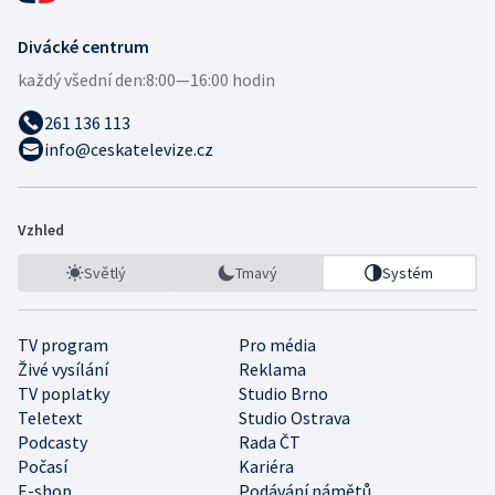
Divácké centrum
každý všední den:
8:00—16:00 hodin
261 136 113
info@ceskatelevize.cz
Vzhled
Světlý
Tmavý
Systém
TV program
Pro média
Živé vysílání
Reklama
TV poplatky
Studio Brno
Teletext
Studio Ostrava
Podcasty
Rada ČT
Počasí
Kariéra
E-shop
Podávání námětů