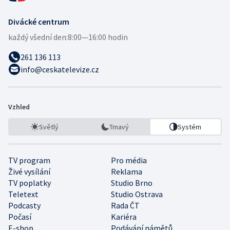
Divácké centrum
každý všední den:
8:00—16:00 hodin
261 136 113
info@ceskatelevize.cz
Vzhled
Světlý
Tmavý
Systém
TV program
Pro média
Živé vysílání
Reklama
TV poplatky
Studio Brno
Teletext
Studio Ostrava
Podcasty
Rada ČT
Počasí
Kariéra
E-shop
Podávání námětů