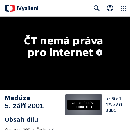
Close
Search
ČT nemá práva 
pro internet
Medúza
Další díl
ČT nemá práva
5. září 2001
12. září
pro internet
2001
Obsah dílu
Vyrobeno
2001
•
Česko