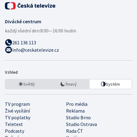
Divácké centrum
každý všední den:
8:00—16:00 hodin
261 136 113
info@ceskatelevize.cz
Vzhled
Světlý
Tmavý
Systém
TV program
Pro média
Živé vysílání
Reklama
TV poplatky
Studio Brno
Teletext
Studio Ostrava
Podcasty
Rada ČT