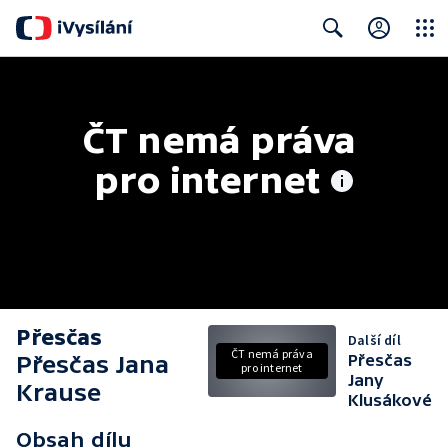
Close
Search
ČT nemá práva 
pro internet
Přesčas
Další díl
ČT nemá práva
Přesčas Jana
Přesčas
pro internet
Jany
Krause
Klusákové
Obsah dílu