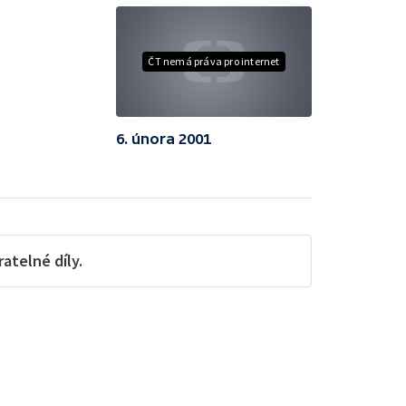
ČT nemá práva pro internet
6. února 2001
telné díly.