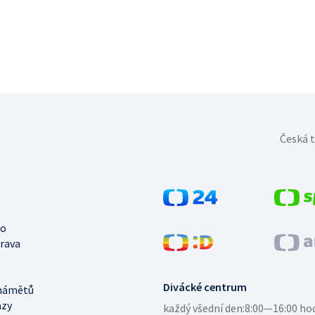
Česká t
no
trava
Divácké centrum
námětů
azy
každý všední den:
8:00—16:00 ho