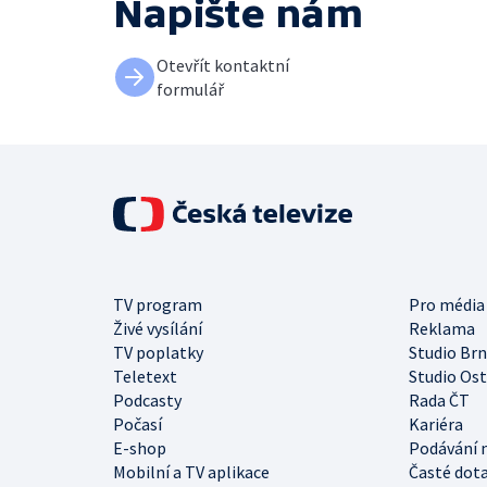
Napište nám
Otevřít kontaktní
formulář
TV program
Pro média
Živé vysílání
Reklama
TV poplatky
Studio Br
Teletext
Studio Os
Podcasty
Rada ČT
Počasí
Kariéra
E-shop
Podávání 
Mobilní a TV aplikace
Časté dot