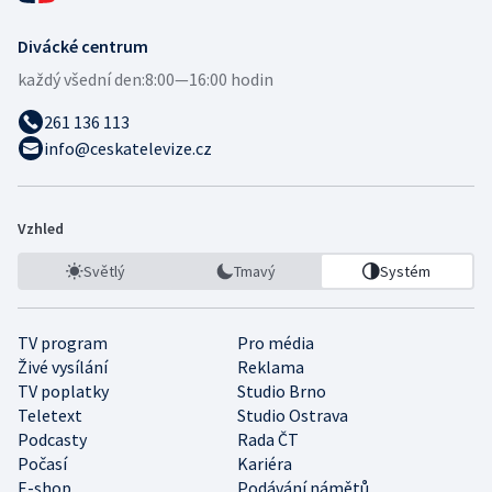
Divácké centrum
každý všední den:
8:00—16:00 hodin
261 136 113
info@ceskatelevize.cz
Vzhled
Světlý
Tmavý
Systém
TV program
Pro média
Živé vysílání
Reklama
TV poplatky
Studio Brno
Teletext
Studio Ostrava
Podcasty
Rada ČT
Počasí
Kariéra
E-shop
Podávání námětů