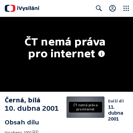
Close
Search
ČT nemá práva 
pro internet
Černá, bílá
Další díl
ČT nemá práva
10. dubna 2001
11.
pro internet
dubna
2001
Obsah dílu
Vyrobeno
2001