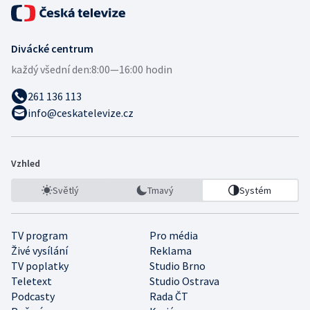
Divácké centrum
každý všední den:
8:00—16:00 hodin
261 136 113
info@ceskatelevize.cz
Vzhled
Světlý
Tmavý
Systém
TV program
Pro média
Živé vysílání
Reklama
TV poplatky
Studio Brno
Teletext
Studio Ostrava
Podcasty
Rada ČT