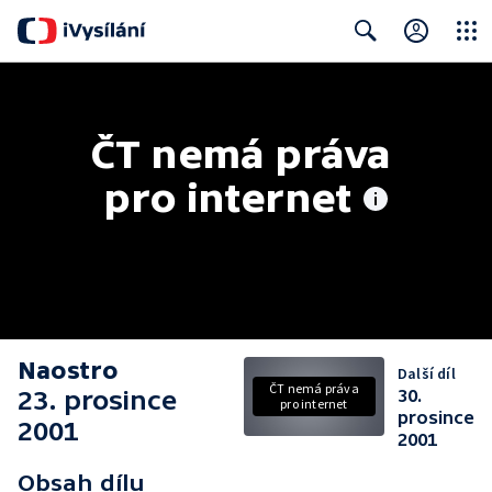
Close
Search
ČT nemá práva 
pro internet
Naostro
Další díl
ČT nemá práva
23. prosince
30.
pro internet
prosince
2001
2001
Obsah dílu