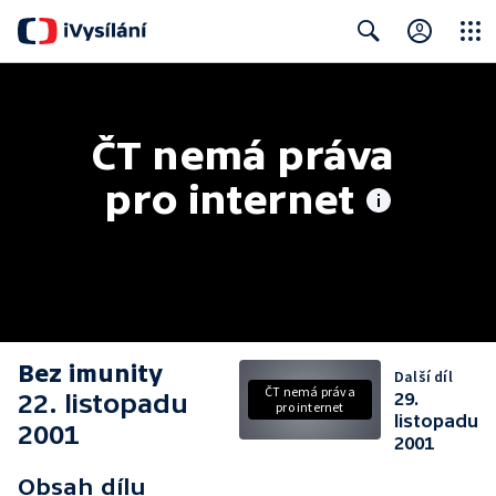
Close
Search
ČT nemá práva 
pro internet
Bez imunity
Další díl
ČT nemá práva
22. listopadu
29.
pro internet
listopadu
2001
2001
Obsah dílu