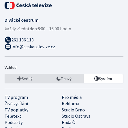
Divácké centrum
každý všední den:
8:00—16:00 hodin
261 136 113
info@ceskatelevize.cz
Vzhled
Světlý
Tmavý
Systém
TV program
Pro média
Živé vysílání
Reklama
TV poplatky
Studio Brno
Teletext
Studio Ostrava
Podcasty
Rada ČT