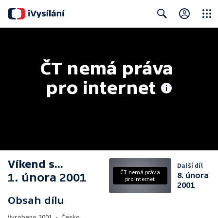
Close
Search
ČT nemá práva 
pro internet
Víkend s...
Další díl
ČT nemá práva
1. února 2001
8. února
pro internet
2001
Obsah dílu
Vyrobeno
2001
•
Česko