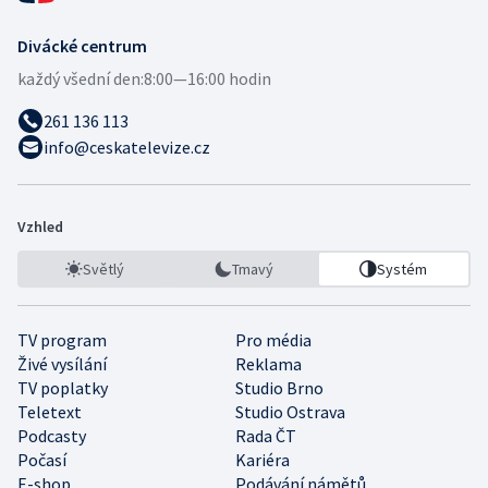
Divácké centrum
každý všední den:
8:00—16:00 hodin
261 136 113
info@ceskatelevize.cz
Vzhled
Světlý
Tmavý
Systém
TV program
Pro média
Živé vysílání
Reklama
TV poplatky
Studio Brno
Teletext
Studio Ostrava
Podcasty
Rada ČT
Počasí
Kariéra
E-shop
Podávání námětů