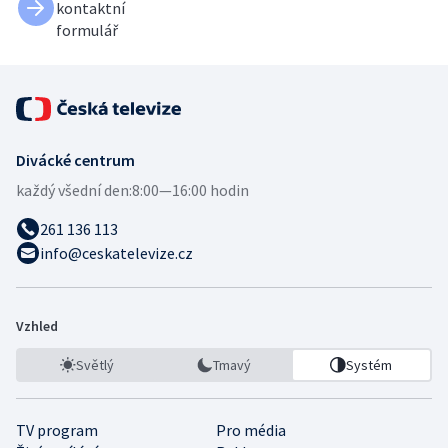
kontaktní
formulář
Divácké centrum
každý všední den:
8:00—16:00 hodin
261 136 113
info@ceskatelevize.cz
Vzhled
Světlý
Tmavý
Systém
TV program
Pro média