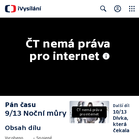
Close
Search
ČT nemá práva 
pro internet
Pán času
Další díl
ČT nemá práva
9/13 Noční můry
10/13
pro internet
Dívka,
která
Obsah dílu
čekala
Vyrobeno
•
Spojené