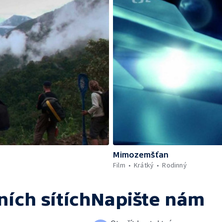
Mimozemšťan
Film
Krátký
Rodinný
ních sítích
Napište nám