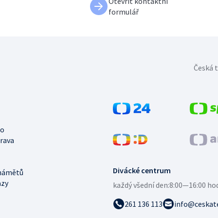
Otevřít kontaktní
formulář
Česká t
no
trava
Divácké centrum
námětů
azy
každý všední den:
8:00—16:00 ho
261 136 113
info@ceskate