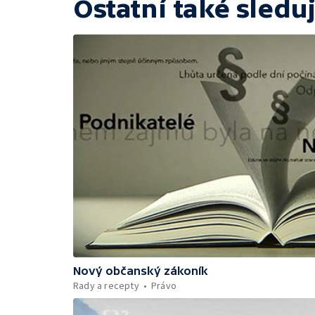
Ostatní také sleduj
Nový občanský zákoník
Rady a recepty
Právo