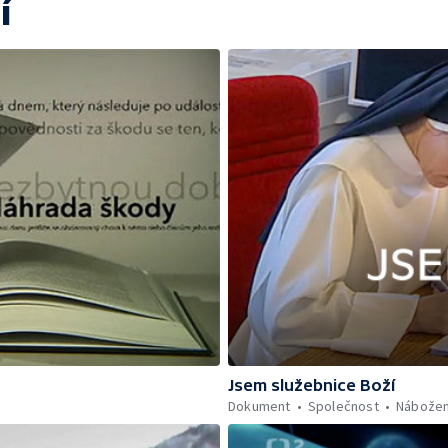
í
Jsem služebnice Boží
Dokument
Společnost
Nábožen