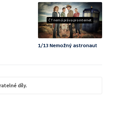
ČT nemá práva pro internet
1/13 Nemožný astronaut
telné díly.