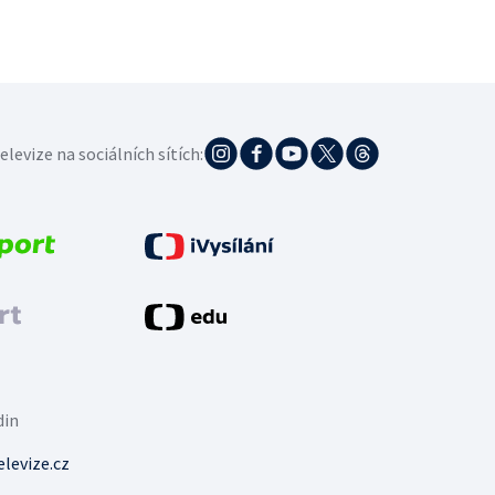
elevize na sociálních sítích:
din
levize.cz