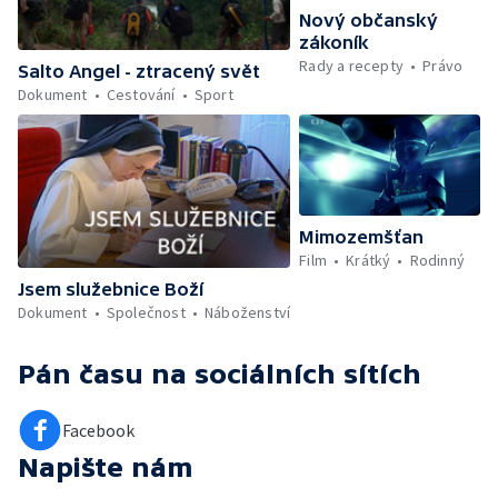
Nový občanský
zákoník
Rady a recepty
Právo
Salto Angel - ztracený svět
Dokument
Cestování
Sport
Mimozemšťan
Film
Krátký
Rodinný
Jsem služebnice Boží
Dokument
Společnost
Náboženství
Pán času
na sociálních sítích
Facebook
Napište nám