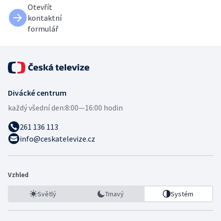
Otevřít
kontaktní
formulář
Divácké centrum
každý všední den:
8:00—16:00 hodin
261 136 113
info@ceskatelevize.cz
Vzhled
Světlý
Tmavý
Systém