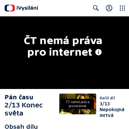
Close
Search
ČT nemá práva 
pro internet
Pán času
Další díl
ČT nemá práva
2/13 Konec
3/13
pro internet
Nepokojná
světa
mrtvá
Obsah dílu