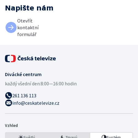
Napište nám
Otevřít
kontaktní
formulář
Divácké centrum
každý všední den:
8:00—16:00 hodin
261 136 113
info@ceskatelevize.cz
Vzhled
Světlý
Tmavý
Systém