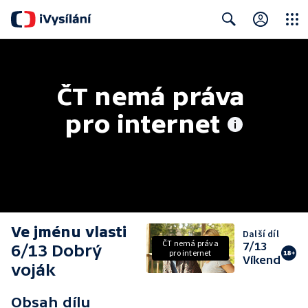
Close
Search
ČT nemá práva 
pro internet
Ve jménu vlasti
Další díl
ČT nemá práva
7/13
6/13 Dobrý
pro internet
Víkend
voják
Obsah dílu