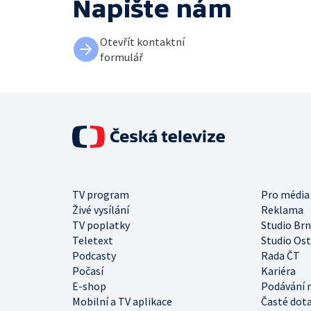
Napište nám
Otevřít kontaktní
formulář
TV program
Pro média
Živé vysílání
Reklama
TV poplatky
Studio Br
Teletext
Studio Os
Podcasty
Rada ČT
Počasí
Kariéra
E-shop
Podávání 
Mobilní a TV aplikace
Časté dot