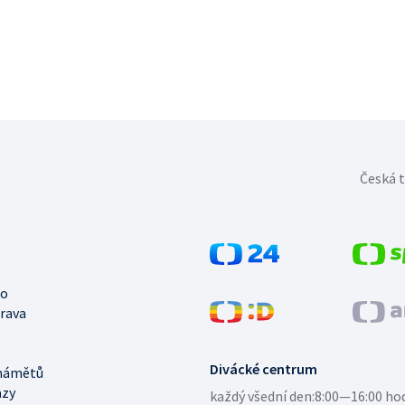
Česká t
no
trava
Divácké centrum
námětů
azy
každý všední den:
8:00—16:00 ho