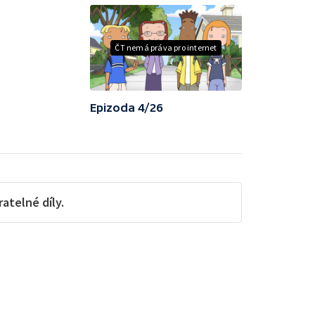
ČT nemá práva pro internet
Epizoda 4/26
telné díly.