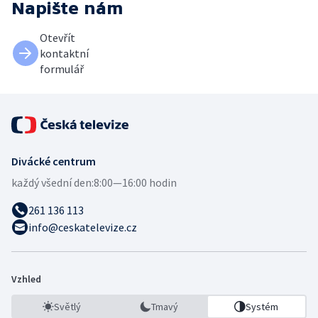
Napište nám
Otevřít
kontaktní
formulář
Divácké centrum
každý všední den:
8:00—16:00 hodin
261 136 113
info@ceskatelevize.cz
Vzhled
Světlý
Tmavý
Systém