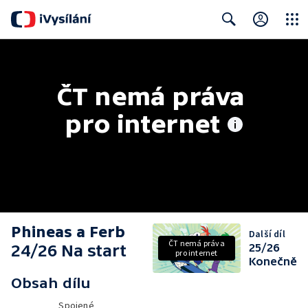
Close
Search
ČT nemá práva 
pro internet
Phineas a Ferb
Další díl
ČT nemá práva
24/26 Na start
25/26
pro internet
Konečně
Obsah dílu
Spojené