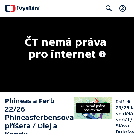
Cl
Search
ČT nemá práva 
pro internet
Phineas a Ferb
Další díl
ČT nemá práva
22/26
23/26 J
pro internet
se dělá
Phineasferbensova
seriál /
příšera / Olej a
Sláva
Dutošva