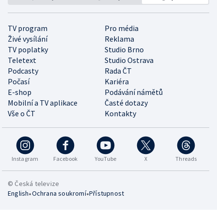
TV program
Pro média
Živé vysílání
Reklama
TV poplatky
Studio Brno
Teletext
Studio Ostrava
Podcasty
Rada ČT
Počasí
Kariéra
E-shop
Podávání námětů
Mobilní a TV aplikace
Časté dotazy
Vše o ČT
Kontakty
Instagram
Facebook
YouTube
X
Threads
© Česká televize
•
•
English
Ochrana soukromí
Přístupnost