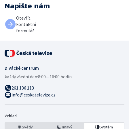
Napište nám
Otevřít
kontaktní
formulář
Divácké centrum
každý všední den:
8:00—16:00 hodin
261 136 113
info@ceskatelevize.cz
Vzhled
Světlý
Tmavý
Systém