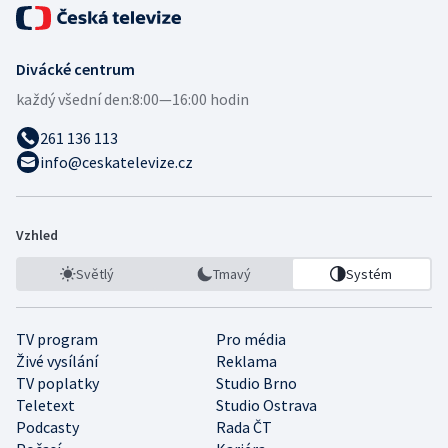
Divácké centrum
každý všední den:
8:00—16:00 hodin
261 136 113
info@ceskatelevize.cz
Vzhled
Světlý
Tmavý
Systém
TV program
Pro média
Živé vysílání
Reklama
TV poplatky
Studio Brno
Teletext
Studio Ostrava
Podcasty
Rada ČT