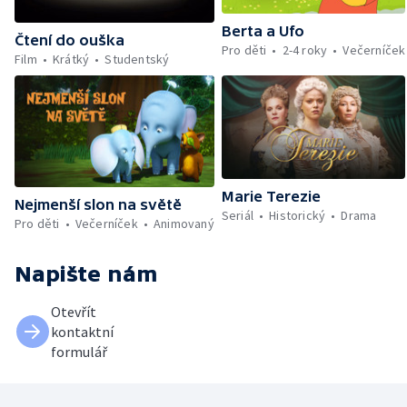
Berta a Ufo
Čtení do ouška
Pro děti
2-4 roky
Večerníček
Film
Krátký
Studentský
Marie Terezie
Nejmenší slon na světě
Seriál
Historický
Drama
Pro děti
Večerníček
Animovaný
Napište nám
Otevřít
kontaktní
formulář