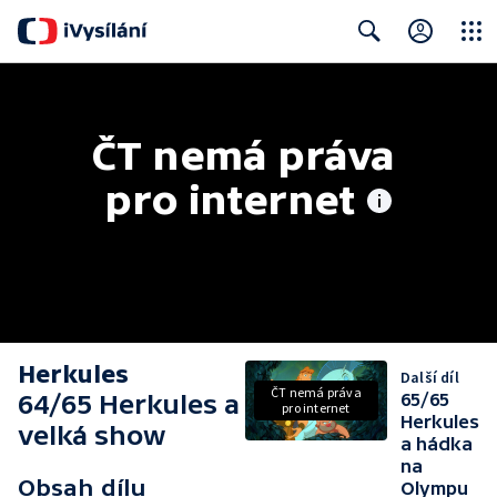
Close
Search
ČT nemá práva 
pro internet
Herkules
Další díl
ČT nemá práva
64/65 Herkules a
65/65
pro internet
Herkules
velká show
a hádka
na
Obsah dílu
Olympu