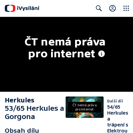
Close
Search
ČT nemá práva 
pro internet
Herkules
Další díl
ČT nemá práva
53/65 Herkules a
54/65
pro internet
Herkules
Gorgona
a
trápení s
Obsah dílu
Elektrou