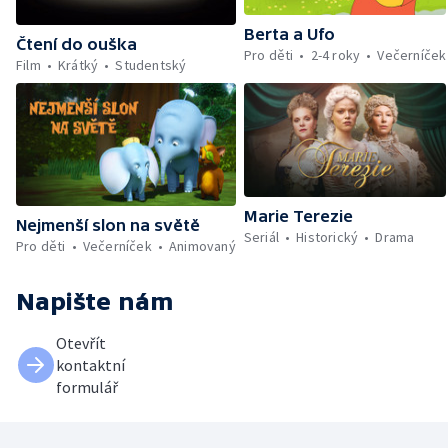
Berta a Ufo
Čtení do ouška
Pro děti
2-4 roky
Večerníček
Film
Krátký
Studentský
Marie Terezie
Nejmenší slon na světě
Seriál
Historický
Drama
Pro děti
Večerníček
Animovaný
Napište nám
Otevřít
kontaktní
formulář