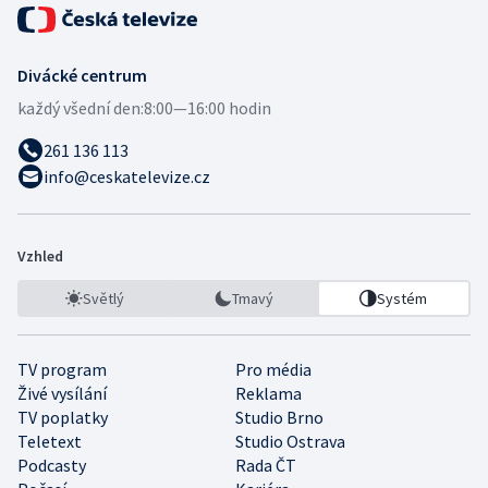
Divácké centrum
každý všední den:
8:00—16:00 hodin
261 136 113
info@ceskatelevize.cz
Vzhled
Světlý
Tmavý
Systém
TV program
Pro média
Živé vysílání
Reklama
TV poplatky
Studio Brno
Teletext
Studio Ostrava
Podcasty
Rada ČT