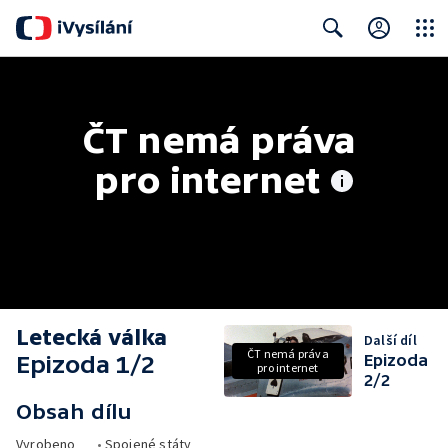
Close
Search
ČT nemá práva 
pro internet
Letecká válka
Další díl
ČT nemá práva
Epizoda 1/2
Epizoda
pro internet
2/2
Obsah dílu
Vyrobeno
•
Spojené státy