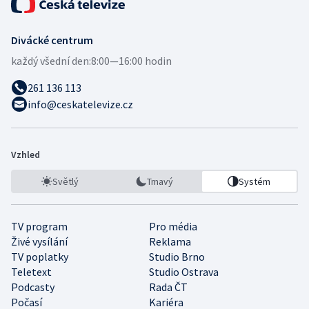
Divácké centrum
každý všední den:
8:00—16:00 hodin
261 136 113
info@ceskatelevize.cz
Vzhled
Světlý
Tmavý
Systém
TV program
Pro média
Živé vysílání
Reklama
TV poplatky
Studio Brno
Teletext
Studio Ostrava
Podcasty
Rada ČT
Počasí
Kariéra