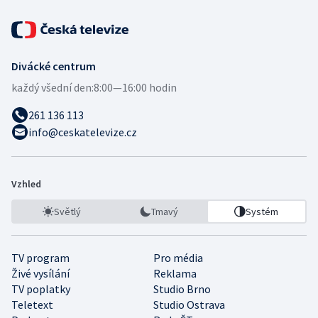
Divácké centrum
každý všední den:
8:00—16:00 hodin
261 136 113
info@ceskatelevize.cz
Vzhled
Světlý
Tmavý
Systém
TV program
Pro média
Živé vysílání
Reklama
TV poplatky
Studio Brno
Teletext
Studio Ostrava